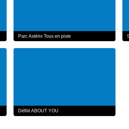
Parc Astérix Tous en piste
S
Défilé ABOUT YOU