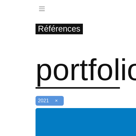
Références
portfol
2021
×